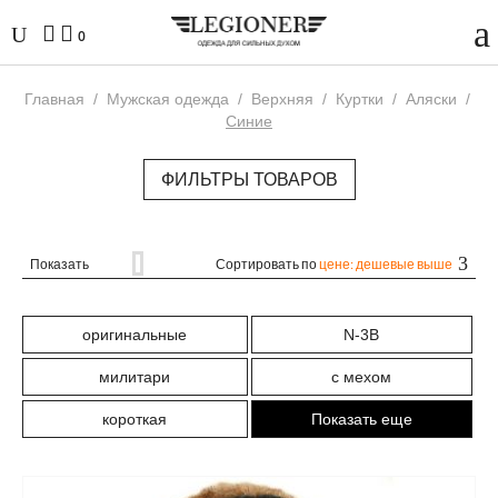
0
Главная
/
Мужская одежда
/
Верхняя
/
Куртки
/
Аляски
/
Синие
ФИЛЬТРЫ ТОВАРОВ
Показать
Сортировать по
цене: дешевые выше
оригинальные
N-3B
милитари
с мехом
короткая
Показать еще