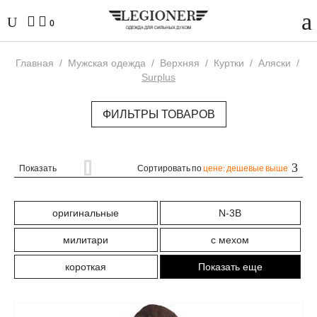
0
Главная
/
Мужская одежда
/
Верхняя
/
Куртки
/
Аляски
/
Surplus
ФИЛЬТРЫ ТОВАРОВ
Показать
Сортировать по
цене: дешевые выше
оригинальные
N-3B
милитари
с мехом
короткая
Показать еще