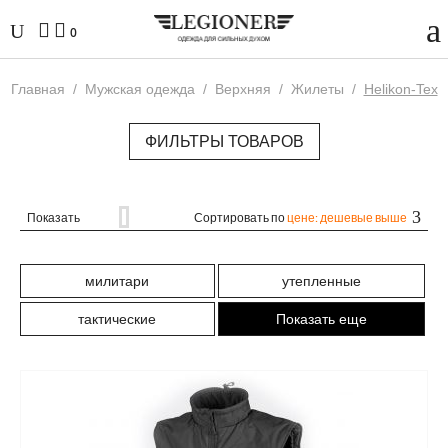
0
Главная
/
Мужская одежда
/
Верхняя
/
Жилеты
/
Helikon-Tex
ФИЛЬТРЫ ТОВАРОВ
Показать
Сортировать по
цене: дешевые выше
милитари
утепленные
тактические
Показать еще