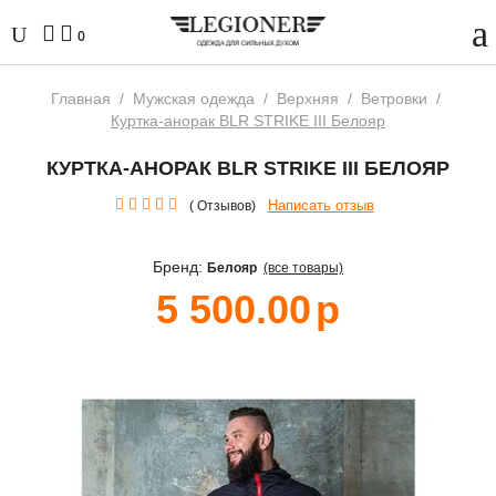
0
Главная
/
Мужская одежда
/
Верхняя
/
Ветровки
/
Куртка-анорак BLR STRIKE III Белояр
КУРТКА-АНОРАК BLR STRIKE III БЕЛОЯР
Написать отзыв
( Отзывов)
Бренд:
Белояр
(все товары)
5 500.00
р