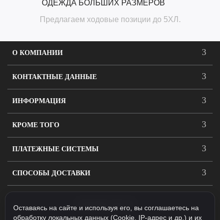
ОДЕЖДА БОЛЬШИХ РАЗМЕРОВ
Предлагаем ходовые позиции до 5ХЛ.
О КОМПАНИИ
КОНТАКТНЫЕ ДАННЫЕ
ИНФОРМАЦИЯ
КРОМЕ ТОГО
ПЛАТЕЖНЫЕ СИСТЕМЫ
СПОСОБЫ ДОСТАВКИ
ПОДПИСАТЬСЯ
Оставаясь на сайте и используя его, вы соглашаетесь на
обработку локальных данных (Cookie, IP-адрес и др.) и их