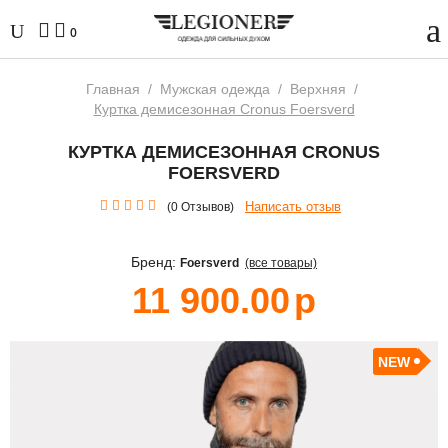
0
Главная
/
Мужская одежда
/
Верхняя
/
Куртка демисезонная Cronus Foersverd
КУРТКА ДЕМИСЕЗОННАЯ CRONUS
FOERSVERD
Написать отзыв
(0 Отзывов)
Бренд:
Foersverd
(все товары)
11 900.00
р
NEW