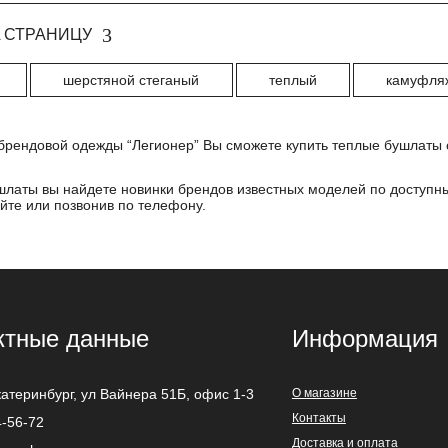
 СТРАНИЦУ
шерстяной стеганый
теплый
камуфля
брендовой одежды “Легионер” Вы сможете купить теплые бушлаты с
шлаты вы найдете новинки брендов известных моделей по доступны
йте или позвонив по телефону.
ктные данные
Информация
катеринбург
,
ул Вайнера 51Б, офис 1-3
О магазине
Контакты
4-56-72
Доставка и оплата