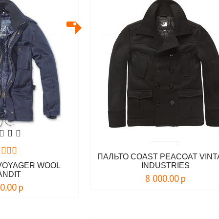
ПАЛЬТО COAST PEACOAT VIN
 VOYAGER WOOL
INDUSTRIES
ANDIT
8 000.00
р
00.00
р