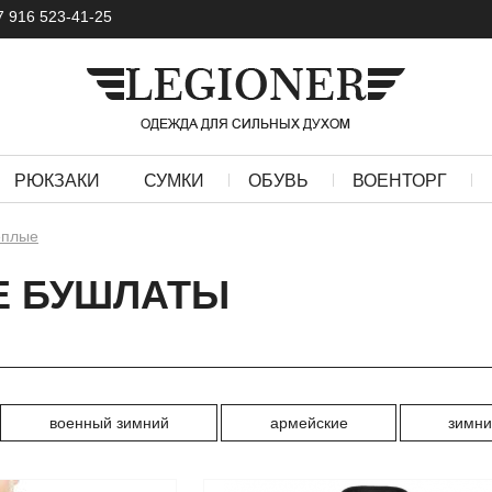
7 916 523-41-25
РЮКЗАКИ
СУМКИ
ОБУВЬ
ВОЕНТОРГ
еплые
Е БУШЛАТЫ
военный зимний
армейские
зимн