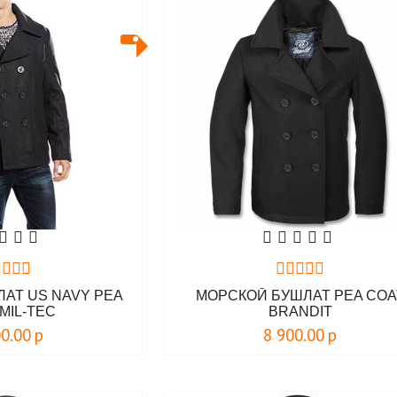
АТ US NAVY PEA
МОРСКОЙ БУШЛАТ PEA COA
MIL-TEC
BRANDIT
00.00
р
8 900.00
р