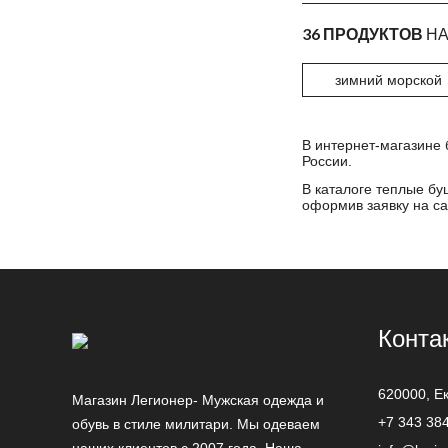
36 ПРОДУКТОВ
НА
зимний морской
В интернет-магазине 
России.
В каталоге теплые бу
оформив заявку на са
Конта
620000,
Е
Магазин Легионер- Мужская одежда и
+7 343 38
обувь в стиле милитари. Мы одеваем