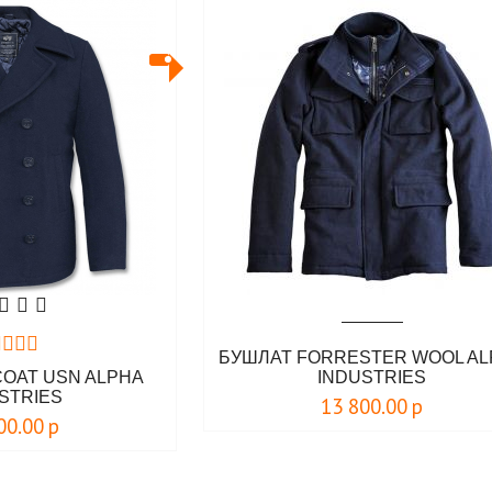
БУШЛАТ FORRESTER WOOL AL
COAT USN ALPHA
INDUSTRIES
STRIES
13 800.00
р
00.00
р