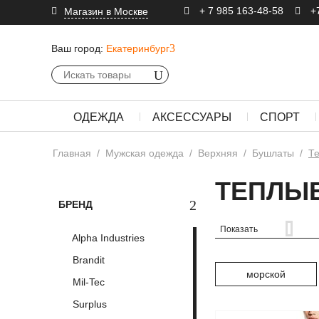
+ 7 985 163-48-58
+
Магазин в Москве
Ваш город:
Екатеринбург
ОДЕЖДА
АКСЕССУАРЫ
СПОРТ
Главная
/
Мужская одежда
/
Верхняя
/
Бушлаты
/
Т
ТЕПЛЫ
БРЕНД
Показать
Alpha Industries
Brandit
морской
Mil-Tec
Surplus