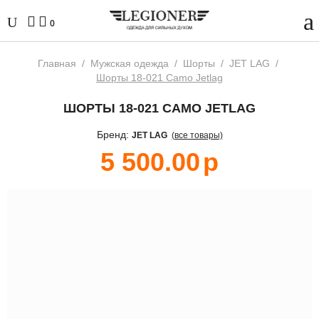
0
Главная
/
Мужская одежда
/
Шорты
/
JET LAG
/
Шорты 18-021 Camo Jetlag
ШОРТЫ 18-021 CAMO JETLAG
Бренд:
JET LAG
(все товары)
5 500.00
р