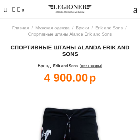
0
Главная
/
Мужская одежда
/
Брюки
/
Erik and Sons
/
Спортивные штаны Alanda Erik and Sons
СПОРТИВНЫЕ ШТАНЫ ALANDA ERIK AND
SONS
Бренд:
Erik and Sons
(все товары)
4 900.00
р