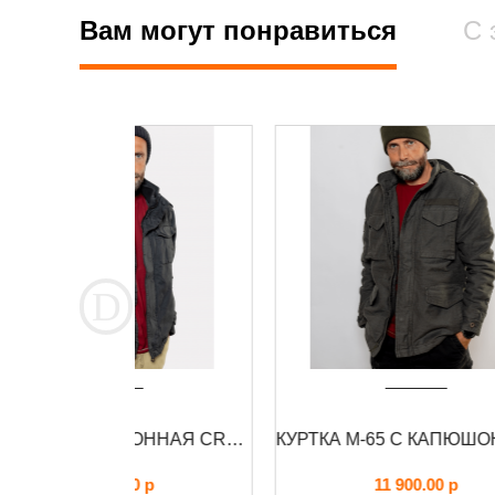
Вам могут понравиться
С 
КУРТКА ДЕМИСЕЗОННАЯ CRONUS FOERSVERD
КУРТКА М-65 С КАПЮШОНОМ RAIDO FOERSVERD
00
р
11 900.00
р