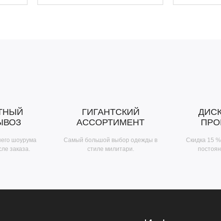
ТНЫЙ
ГИГАНТСКИЙ
ДИС
ЫВОЗ
АССОРТИМЕНТ
ПРО
шего шоурума
Самый большой выбор одежды в
Скидка 15 %
сле заказа.
стиле милитари.
постоян