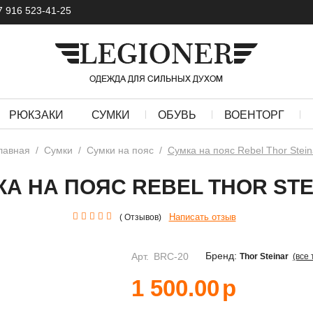
7 916 523-41-25
РЮКЗАКИ
СУМКИ
ОБУВЬ
ВОЕНТОРГ
лавная
/
Сумки
/
Сумки на пояс
/
Сумка на пояс Rebel Thor Stein
КА НА ПОЯС REBEL THOR STE
Написать отзыв
( Отзывов)
Бренд:
Арт.
BRC-20
Thor Steinar
(все
1 500.00
р