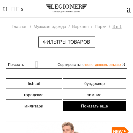
0
Главная
/
Мужская одежда
/
Верхняя
/
Парки
/
3 в 1
ФИЛЬТРЫ ТОВАРОВ
Показать
Сортировать по
цене: дешевые выше
fishtail
бундесвер
городские
зимние
милитари
Показать еще
NEW