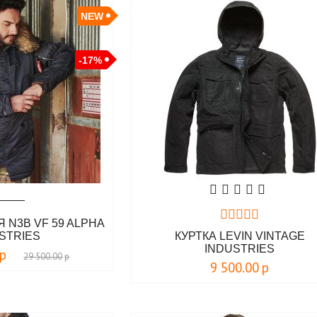
NEW
-17%
 N3B VF 59 ALPHA
STRIES
КУРТКА LEVIN VINTAGE
INDUSTRIES
р
29 500.00
р
9 500.00
р