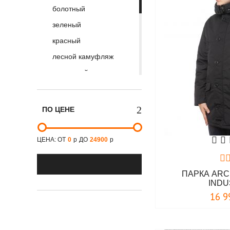
болотный
Urban Knights
зеленый
V/Works
красный
Vintage Industries
лесной камуфляж
оливковый
песочный
серо- зеленый
ПО ЦЕНЕ
серый
сине-голубой
ЦЕНА: ОТ
0
р
ДО
24900
р
сине-серый
синий
ПАРКА ARC
INDU
стальной
16 9
темно-голубой
темно-оливковый