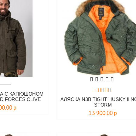
КА C КАПЮШОНОМ
D FORCES OLIVE
АЛЯСКА N3B TIGHT HUSKY II 
STORM
00.00
р
13 900.00
р