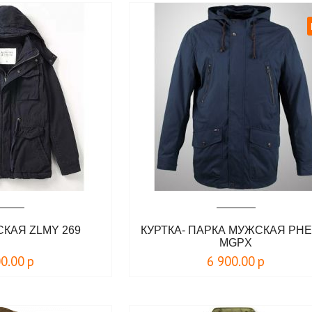
КАЯ ZLMY 269
КУРТКА- ПАРКА МУЖСКАЯ PHE
MGPX
00.00
р
6 900.00
р