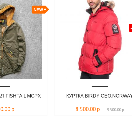
NEW
Я FISHTAIL MGPX
КУРТКА BIRDY GEO.NORWA
90.00
р
8 500.00
р
9 500.00
р