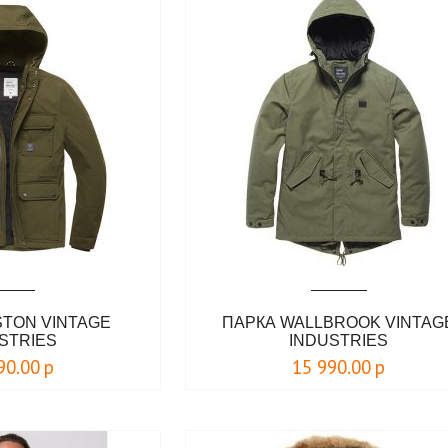
STON VINTAGE
ПАРКА WALLBROOK VINTAG
STRIES
INDUSTRIES
90.00
р
15 990.00
р