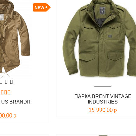
NEW
ПАРКА BRENT VINTAGE
 US BRANDIT
INDUSTRIES
15 990.00
р
00.00
р