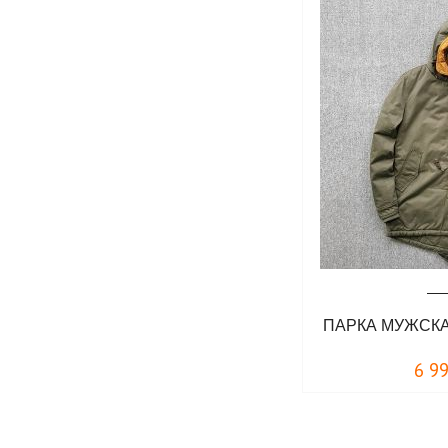
темно-синий
хаки
черный
ПАРКА МУЖСКА
6 9