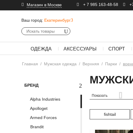
+ 7 985 163-48-58
+
Магазин в Москве
Ваш город:
Екатеринбург
ОДЕЖДА
АКСЕССУАРЫ
СПОРТ
Главная
/
Мужская одежда
/
Верхняя
/
Парки
/
воен
МУЖСКИ
БРЕНД
Показать
Alpha Industries
Apolloget
fishtail
Armed Forces
Brandit