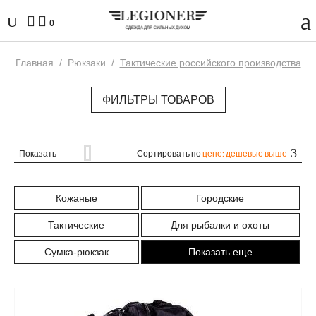
0
Главная
/
Рюкзаки
/
Тактические российского производства
ФИЛЬТРЫ ТОВАРОВ
Показать
Сортировать по
цене: дешевые выше
Кожаные
Городские
Тактические
Для рыбалки и охоты
Сумка-рюкзак
Показать еще