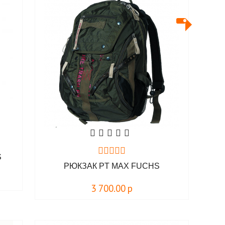
S
РЮКЗАК PT MAX FUCHS
3 700.00
р