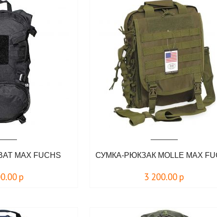
BAT MAX FUCHS
СУМКА-РЮКЗАК MOLLE MAX F
00.00
р
3 200.00
р