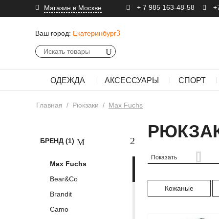
+ 7 985 163-48-58
+
Магазин в Москве
Ваш город:
Екатеринбург
ОДЕЖДА
АКСЕССУАРЫ
СПОРТ
Главная
/
Рюкзаки
/
Max Fuchs
РЮКЗАК
БРЕНД (1)
Показать
Max Fuchs
Bear&Co
Кожаные
Brandit
Camo