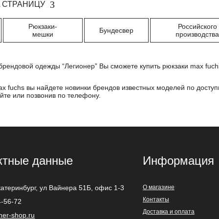
 СТРАНИЦУ
Рюкзаки-
Российского
Бундесвер
мешки
производств
брендовой одежды “Легионер” Вы сможете купить рюкзаки max fuchs
ax fuchs вы найдете новинки брендов известных моделей по доступ
йте или позвонив по телефону.
ктные данные
Информация
катеринбург
,
ул Вайнера 51Б, офис 1-3
О магазине
Контакты
4-56-72
Доставка и оплата
ner-shop.ru