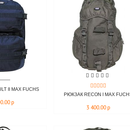
LT II MAX FUCHS
РЮКЗАК RECON I MAX FUCH
00.00
р
3 400.00
р