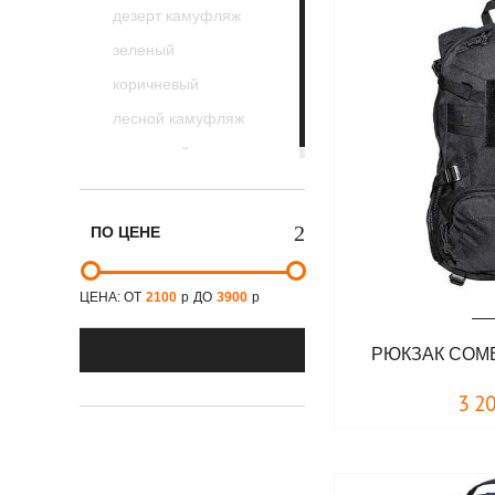
дезерт камуфляж
зеленый
коричневый
лесной камуфляж
оливковый
ПО ЦЕНЕ
ЦЕНА: ОТ
2100
р
ДО
3900
р
РЮКЗАК COM
3 2