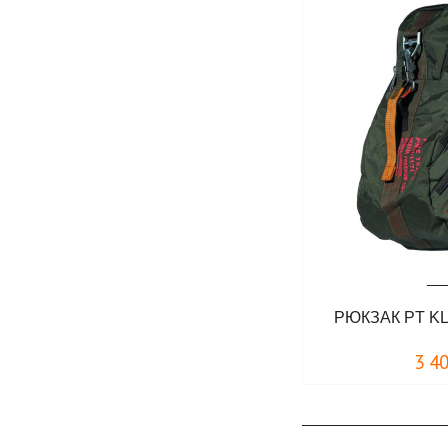
РЮКЗАК PT K
3 4