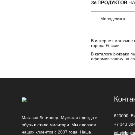
36 ПРОДУКТОВ
НА
Молодежные
В интернет-магазине 
города России.
В каталоге рюкзаки m
оформив заявку на са
Конта
620000,
Е
Магазин Легионер- Мужская одежда и
+7 343 38
обувь в стиле милитари. Мы одеваем
наших клиентов с 2007 года. Наша
info@legio